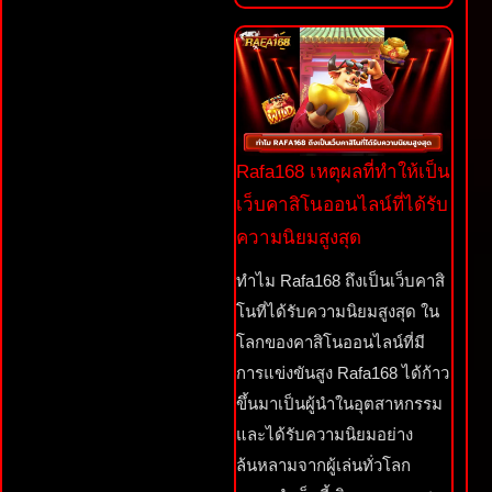
Rafa168 เหตุผลที่ทำให้เป็น
เว็บคาสิโนออนไลน์ที่ได้รับ
ความนิยมสูงสุด
ทำไม Rafa168 ถึงเป็นเว็บคาสิ
โนที่ได้รับความนิยมสูงสุด ใน
โลกของคาสิโนออนไลน์ที่มี
การแข่งขันสูง Rafa168 ได้ก้าว
ขึ้นมาเป็นผู้นำในอุตสาหกรรม
และได้รับความนิยมอย่าง
ล้นหลามจากผู้เล่นทั่วโลก