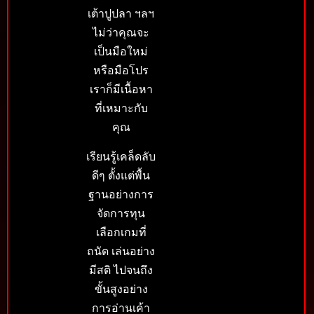
เต้าปูปลา ฯลฯ
ไม่ว่าคุณจะ
เป็นมือใหม่
หรือมือโปร
เราก็มีเนื้อหา
ที่เหมาะกับ
คุณ
เรียนรู้เคล็ดลับ
ดีๆ ตั้งแต่พื้น
ฐานอย่างการ
จัดการทุน
เลือกเกมที่
ถนัด เล่นอย่าง
มีสติ ไปจนถึง
ขั้นสูงอย่าง
การอ่านเค้า