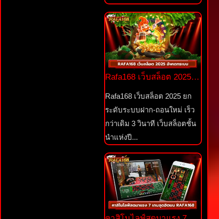
Rafa168 เว็บสล็อต 2025…
Rafa168 เว็บสล็อต 2025 ยก
ระดับระบบฝาก-ถอนใหม่ เร็ว
กว่าเดิม 3 วินาที เว็บสล็อตชั้น
นำแห่งปี...
คาสิโนไลฟ์สดมาแรง 7