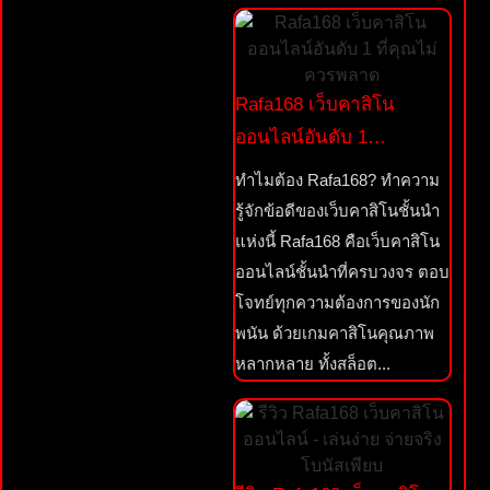
Rafa168 เว็บคาสิโน
ออนไลน์อันดับ 1…
ทำไมต้อง Rafa168? ทำความ
รู้จักข้อดีของเว็บคาสิโนชั้นนำ
แห่งนี้ Rafa168 คือเว็บคาสิโน
ออนไลน์ชั้นนำที่ครบวงจร ตอบ
โจทย์ทุกความต้องการของนัก
พนัน ด้วยเกมคาสิโนคุณภาพ
หลากหลาย ทั้งสล็อต...