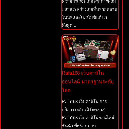
ความสำเร็จนี้เกิดจากการผสม
ผสานระหว่างเกมที่หลากหลาย
โบนัสและโปรโมชันที่น่า
ดึงดูด...
Rafa168 เว็บคาสิโน
ออนไลน์ มาตรฐานระดับ
โลก
Rafa168 เว็บคาสิโน การ
บริการระดับเฟิร์สคลาส
Rafa168 เว็บคาสิโนออนไลน์
ชั้นนำ ที่พร้อมมอบ