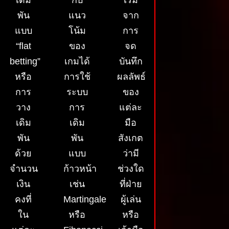
พัน
แนว
จาก
แบบ
โน้ม
การ
“flat
ของ
จด
betting”
เกมได้
บันทึก
หรือ
การใช้
ผลลัพธ์
การ
ระบบ
ของ
วาง
การ
แต่ละ
เดิม
เดิม
มือ
พัน
พัน
สังเกต
ด้วย
แบบ
ว่ามี
จำนวน
ก้าวหน้า
ช่วงใด
เงิน
เช่น
ที่ฝ่าย
คงที่
Martingale
ผู้เล่น
ใน
หรือ
หรือ