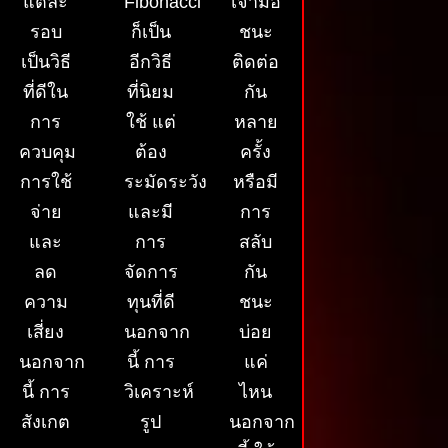
แต่ละ
Fibonacci
เจ้ามือ
รอบ
ก็เป็น
ชนะ
เป็นวิธี
อีกวิธี
ติดต่อ
ที่ดีใน
ที่นิยม
กัน
การ
ใช้ แต่
หลาย
ควบคุม
ต้อง
ครั้ง
การใช้
ระมัดระวัง
หรือมี
จ่าย
และมี
การ
และ
การ
สลับ
ลด
จัดการ
กัน
ความ
ทุนที่ดี
ชนะ
เสี่ยง
นอกจาก
บ่อย
นอกจาก
นี้ การ
แค่
นี้ การ
วิเคราะห์
ไหน
สังเกต
รูป
นอกจาก