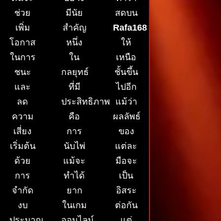
ช่วย
มีนัย
สดบน
เพิ่ม
สำคัญ
Rafa168
โอกาส
หนึ่ง
ให้
ในการ
ใน
เหนือ
ชนะ
กลยุทธ์
ชั้นขึ้น
และ
ที่มี
ไปอีก
ลด
ประสิทธิภาพ
แม้ว่า
ความ
คือ
ผลลัพธ์
เสี่ยง
การ
ของ
เริ่มต้น
นับไพ่
แต่ละ
ด้วย
แม้จะ
มือจะ
การ
ทำได้
เป็น
จำกัด
ยาก
อิสระ
งบ
ในเกม
ต่อกัน
ประมาณ
ออนไลน์
แต่